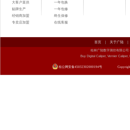
大客户直供
一年包换
贴牌生产
一年包修
经销商加盟
终生保修
专卖店加盟
在线客服
首页
|
关于广陆
|
桂林广陆数字测控有限公司 Guilin Gu
Buy Digital Caliper, Vernier Calip
桂公网安备45032302000194号
Copyrigh