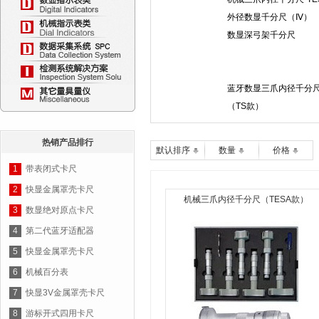
外径数显千分尺（Ⅳ）
数显深弓架千分尺
蓝牙数显三爪内径千分
（TS款）
热销产品排行
默认排序
数量
价格
1
带表闭式卡尺
2
快显金属罩壳卡尺
机械三爪内径千分尺（TESA款）
3
数显绝对原点卡尺
4
第二代蓝牙适配器
5
快显金属罩壳卡尺
6
机械百分表
7
快显3V金属罩壳卡尺
8
游标开式四用卡尺