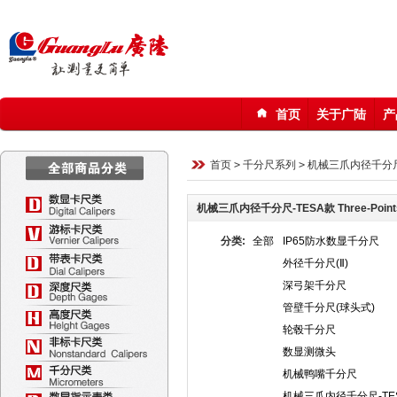
首页
关于广陆
产
123
首页
>
千分尺系列
>
机械三爪内径千分尺
机械三爪内径千分尺-TESA款 Three-Points I
分类:
全部
IP65防水数显千分尺
外径千分尺(Ⅱ)
深弓架千分尺
管壁千分尺(球头式)
轮毂千分尺
数显测微头
机械鸭嘴千分尺
机械三爪内径千分尺-TE