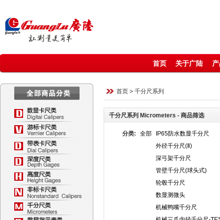
首页
关于广陆
产
123
首页
>
千分尺系列
千分尺系列 Micrometers - 商品筛选
分类:
全部
IP65防水数显千分尺
外径千分尺(Ⅱ)
深弓架千分尺
管壁千分尺(球头式)
轮毂千分尺
数显测微头
机械鸭嘴千分尺
机械三爪内径千分尺-TE