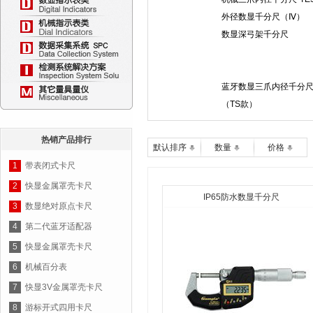
外径数显千分尺（Ⅳ）
数显深弓架千分尺
蓝牙数显三爪内径千分
（TS款）
热销产品排行
默认排序
数量
价格
1
带表闭式卡尺
2
快显金属罩壳卡尺
IP65防水数显千分尺
3
数显绝对原点卡尺
4
第二代蓝牙适配器
5
快显金属罩壳卡尺
6
机械百分表
7
快显3V金属罩壳卡尺
8
游标开式四用卡尺