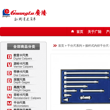
首页
关于广陆
产
123
首页
>
千分尺系列
>
接杆式内径千分尺