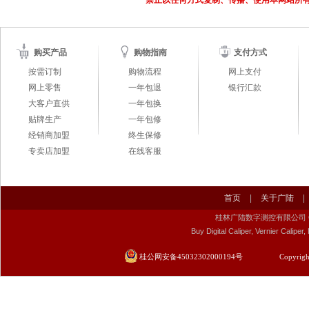
禁止以任何方式复制、传播、使用本网站所
购买产品
购物指南
支付方式
按需订制
购物流程
网上支付
网上零售
一年包退
银行汇款
大客户直供
一年包换
贴牌生产
一年包修
经销商加盟
终生保修
专卖店加盟
在线客服
首页
|
关于广陆
|
桂林广陆数字测控有限公司 Guilin Gu
Buy Digital Caliper, Vernier Calip
桂公网安备45032302000194号
Copyrigh