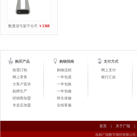
数显深弓架千分尺
￥
1368
购买产品
购物指南
支付方式
按需订制
购物流程
网上支付
网上零售
一年包退
银行汇款
大客户直供
一年包换
贴牌生产
一年包修
经销商加盟
终生保修
专卖店加盟
在线客服
首页
|
关于广陆
|
桂林广陆数字测控有限公司 Guilin Gu