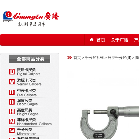
首页
关于广陆
产
123
首页
>
千分尺系列
>
外径千分尺(Ⅲ)
>
商