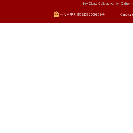
Buy Digital Caliper, Vernier Calip
桂公网安备45032302000194号
Copyrigh