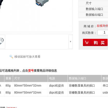
尺寸
数据输入端口
数据输出端口
在线询
商 城 价：
购买数量：
移动鼠标可放大查看
品可选规格列表，点击
货号
查看商品详细信息
重量
尺寸
电源
数据输入端口
数
A
80g
80mm*50mm*32mm
由pc机提供
容栅数显量具的插口
串口
B
80g
80mm*50mm*32mm
由pc机提供
容栅数显量具的插口
us