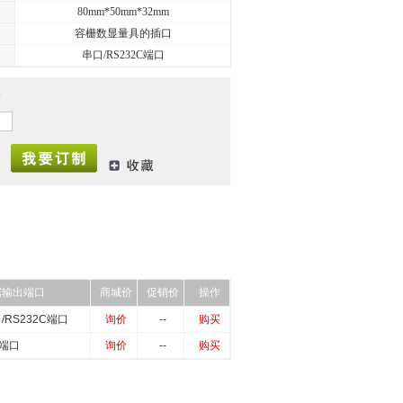
80mm*50mm*32mm
容栅数显量具的插口
串口/RS232C端口
价
据输出端口
商城价
促销价
操作
/RS232C端口
询价
--
购买
b端口
询价
--
购买