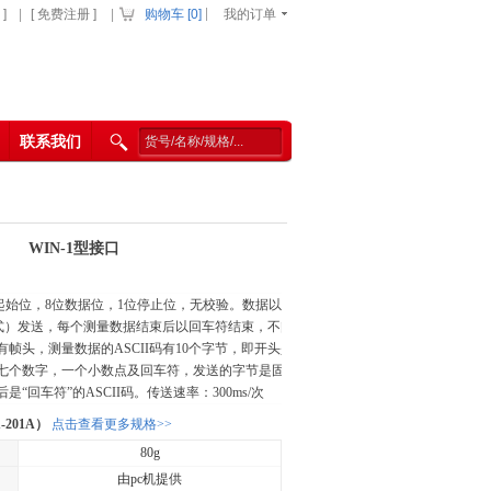
|
]
|
[ 免费注册 ]
|
购物车 [
0
]
我的订单
联系我们
WIN-1型接口
1位起始位，8位数据位，1位停止位，无校验。数据以
格式）发送，每个测量数据结束后以回车符结束，不间
帧头，测量数据的ASCII码有10个字节，即开头是
七个数字，一个小数点及回车符，发送的字节是固
“回车符”的ASCII码。传送速率：300ms/次
-201A）
点击查看更多规格>>
80g
由pc机提供