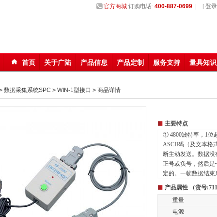
官方商城
订购电话:
400-887-0699
|
[ 登录 
首页
关于广陆
产品信息
产品定制
服务支持
量具知识
123
>
数据采集系统SPC
>
WIN-1型接口
>
商品详情
主要特点
① 4800波特率，
ASCII码（及文本
断主动发送。数据没有
正号或负号，然后是
定的。一帧数据结束后是
产品属性 （货号:711
重量
电源