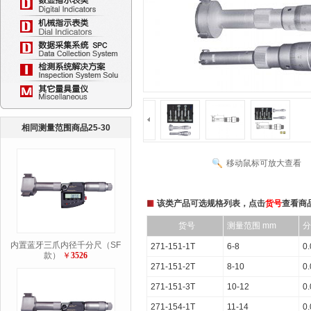
相同测量范围商品25-30
移动鼠标可放大查看
该类产品可选规格列表，点击
货号
查看商
货号
测量范围 mm
分
内置蓝牙三爪内径千分尺（SF
271-151-1T
6-8
0
款）
￥
3526
271-151-2T
8-10
0
271-151-3T
10-12
0
271-154-1T
11-14
0