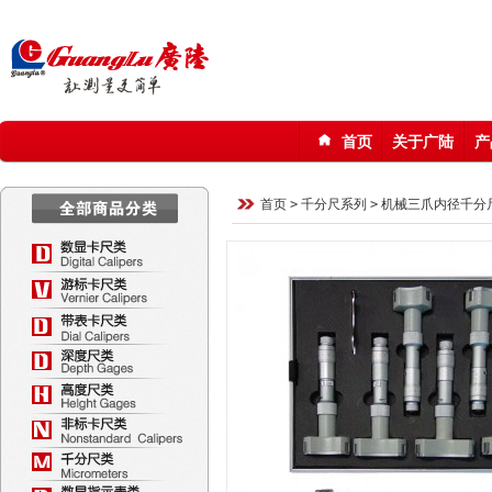
首页
关于广陆
产
123
首页
>
千分尺系列
>
机械三爪内径千分尺