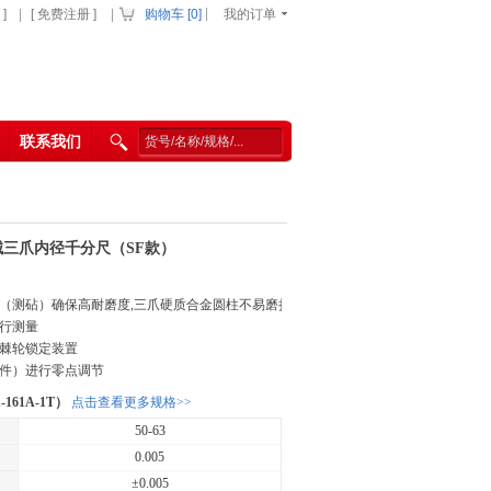
|
]
|
[ 免费注册 ]
|
购物车 [
0
]
我的订单
联系我们
械三爪内径千分尺（SF款）
面（测砧）确保高耐磨度,三爪硬质合金圆柱不易磨损
进行测量
供棘轮锁定装置
选件）进行零点调节
161A-1T）
点击查看更多规格>>
50-63
0.005
±0.005