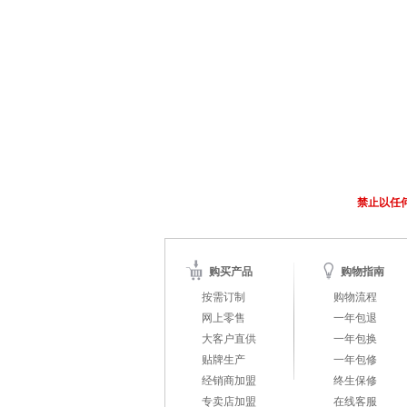
禁止以任
购买产品
购物指南
按需订制
购物流程
网上零售
一年包退
大客户直供
一年包换
贴牌生产
一年包修
经销商加盟
终生保修
专卖店加盟
在线客服