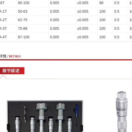
-6T
90-100
0.005
±0.005
98
0.5
1
A-1T
50-63
0.005
±0.005
100
0.5
1
A-2T
62-75
0.005
±0.005
100
0.5
1
A-3T
75-88
0.005
±0.005
100
0.5
1
A-4T
87-100
0.005
±0.005
100
0.5
1