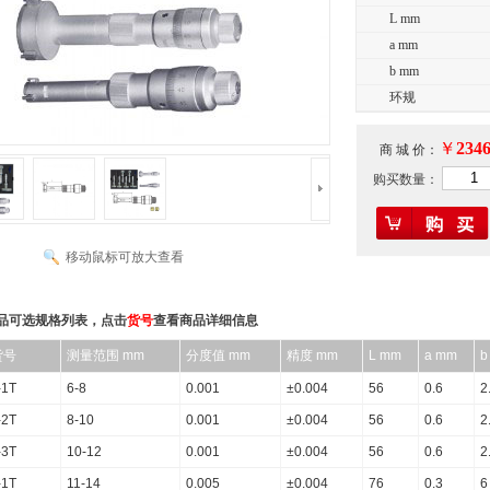
L mm
a mm
b mm
环规
￥
2346
商 城 价：
购买数量：
移动鼠标可放大查看
品可选规格列表，点击
货号
查看商品详细信息
货号
测量范围 mm
分度值 mm
精度 mm
L mm
a mm
b
-1T
6-8
0.001
±0.004
56
0.6
2
-2T
8-10
0.001
±0.004
56
0.6
2
-3T
10-12
0.001
±0.004
56
0.6
2
-1T
11-14
0.005
±0.004
76
0.3
6