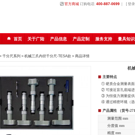
官方商城
订购电话:
400-887-0699
|
[ 登录 
首页
关于广陆
产品信息
产品定制
服务支持
量具知识
123
>
千分尺系列
>
机械三爪内径千分尺-TESA款
>
商品详情
机
主要特点
① 硬质合金测量表
② 可接近盲孔底端
③ 为恒值力测量提
④ 通过精密环规（
产品属性 （货号:271-
测量范围 mm
分度值 mm
精度 mm